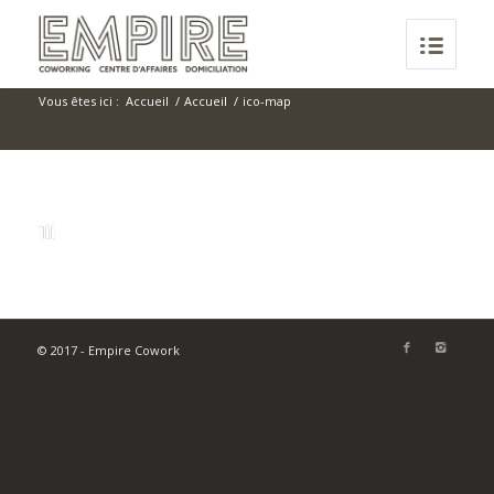
Vous êtes ici :
Accueil
/
Accueil
/
ico-map
© 2017 - Empire Cowork