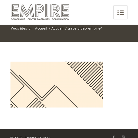
Vous êtes ici :
Accueil
/
Accueil
/
trace-video-empire4
© 2017 - Empire Cowork