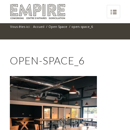
Vous êtes ici :
Accueil
/
Open Space
/
open-space_6
OPEN-SPACE_6