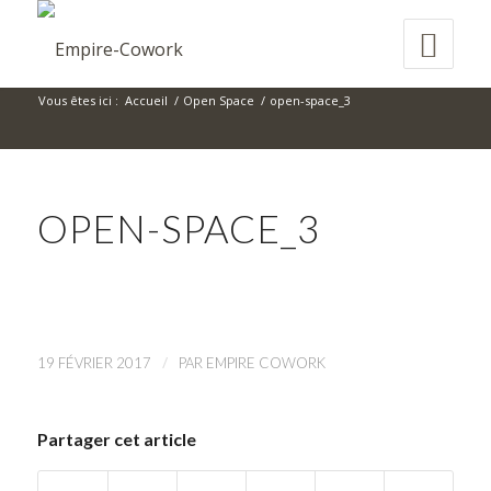
Vous êtes ici :
Accueil
/
Open Space
/
open-space_3
OPEN-SPACE_3
/
19 FÉVRIER 2017
PAR
EMPIRE COWORK
Partager cet article