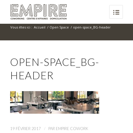
Vous êtes ici :
Accueil
/
Open Space
/
open-space_BG-header
OPEN-SPACE_BG-
HEADER
/
19 FÉVRIER 2017
PAR
EMPIRE COWORK