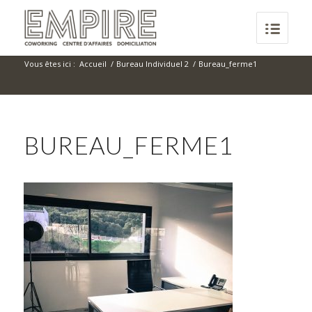
Vous êtes ici :
Accueil
/
Bureau Individuel 2
/
Bureau_ferme1
BUREAU_FERME1