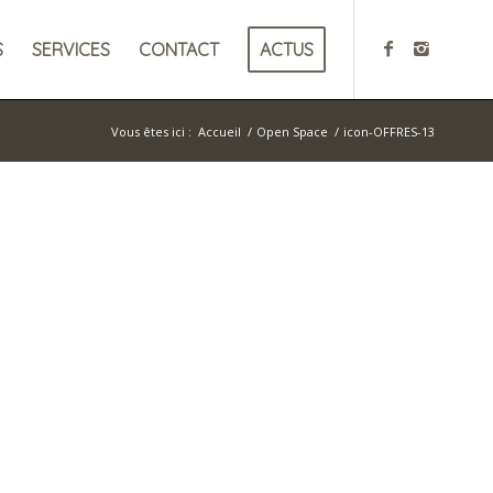
S
SERVICES
CONTACT
ACTUS
Vous êtes ici :
Accueil
/
Open Space
/
icon-OFFRES-13