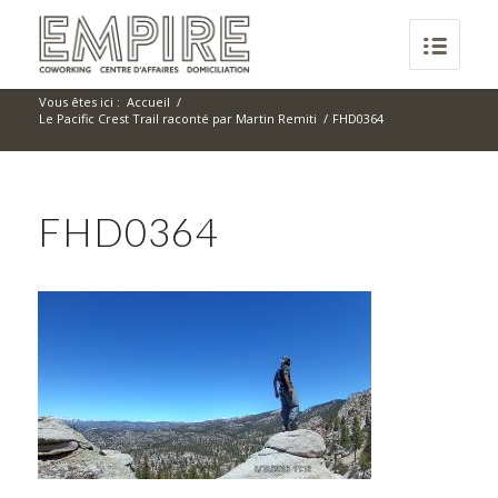
Vous êtes ici :
Accueil
/
Le Pacific Crest Trail raconté par Martin Remiti
/
FHD0364
FHD0364