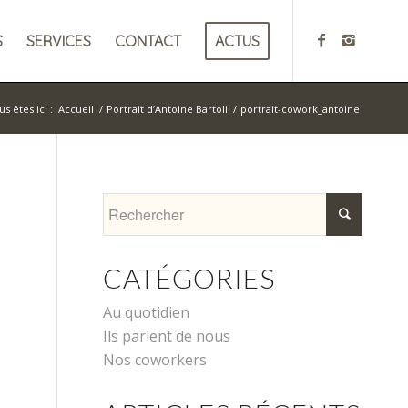
S
SERVICES
CONTACT
ACTUS
s êtes ici :
Accueil
/
Portrait d’Antoine Bartoli
/
portrait-cowork_antoine
CATÉGORIES
Au quotidien
Ils parlent de nous
Nos coworkers