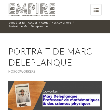
Vous êtes ici :
Accueil
/
Actus
/
Nos coworkers
/
Portrait de Marc Deleplanque
PORTRAIT DE MARC
DELEPLANQUE
NOS COWORKERS